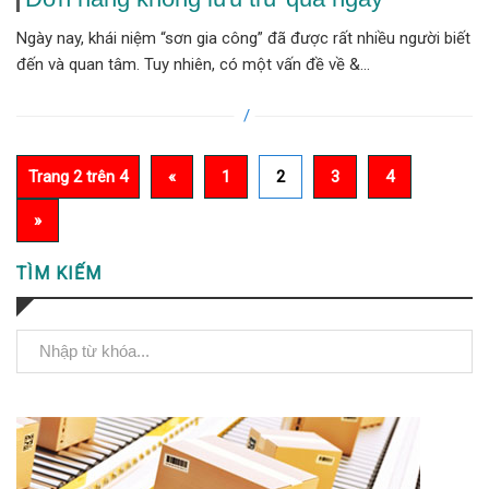
Ngày nay, khái niệm “sơn gia công” đã được rất nhiều người biết
đến và quan tâm. Tuy nhiên, có một vấn đề về &...
Trang 2 trên 4
«
1
2
3
4
»
TÌM KIẾM