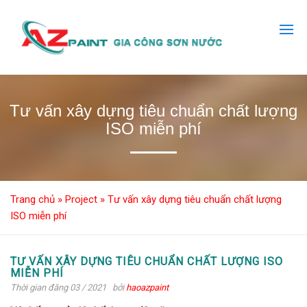
Tư vấn xây dựng tiêu chuẩn chất lượng
ISO miễn phí
Trang chủ
»
Project
»
Tư vấn xây dựng tiêu chuẩn chất lượng
ISO miễn phí
TƯ VẤN XÂY DỰNG TIÊU CHUẨN CHẤT LƯỢNG ISO
MIỄN PHÍ
Thời gian đăng 03 / 2021
bởi
haoazpaint