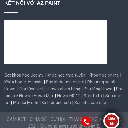
KẾT NỐI VỚI AZ PAINT
Get khóa học Udemy
|
Khóa học trực tuyến
|
Khóa học online
|
Khóa học trực tuyến
|
Bán khóa học online
|
Phụ tùng xe tải
Howo
|
Phụ tùng xe tải Howo chính hãng
|
Phụ tùng Howo
|
Phụ
tùng xe Howo
|
Howo Max
|
Howo MC11
|
Sơn ToTo
|
Sơn nước
tốt
|
Mở đại lý sơn
|
Kinh doanh sơn
|
Sơn nhà cao cấp
CAM KẾT - CHIA SẺ - CƠ HỘI - THÀNH CÔNG. AZ Paint ©
2021. Gia công sơn nước từ A đến Z.