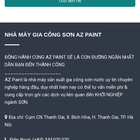
NHÀ MÁY GIA CÔNG SƠN AZ PAINT
ĐỒNG HÀNH CÙNG AZ PAINT SẼ LÀ CON ĐƯỜNG NGẮN NHẤT
DẪN BẠN ĐẾN THÀNH CÔNG
____________________
AZ Paint là nhà máy sản xuất gia công sơn nước uy tín chuyên
nghiệp hàng đầu, duy nhất hiện nay có thể tư vấn miễn phí &
cung cấp trọn gói các dịch vụ liên quan đến KHỞI NGHIỆP
ngành SƠN.
Địa chỉ: Cụm CN Thanh Oai, X. Bích Hòa, H. Thanh Oai, TP. Hà
Nội.
Điện thoại: (+84) 344.020.020