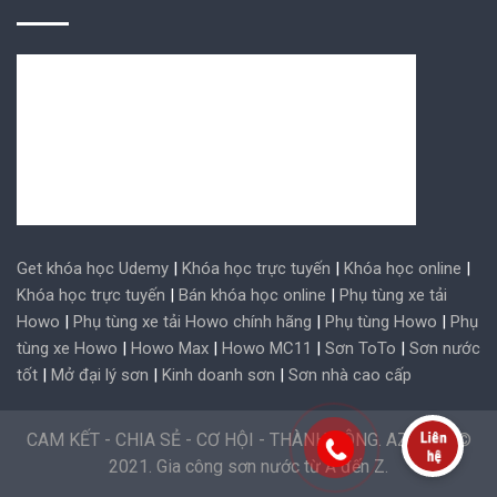
Get khóa học Udemy
|
Khóa học trực tuyến
|
Khóa học online
|
Khóa học trực tuyến
|
Bán khóa học online
|
Phụ tùng xe tải
Howo
|
Phụ tùng xe tải Howo chính hãng
|
Phụ tùng Howo
|
Phụ
tùng xe Howo
|
Howo Max
|
Howo MC11
|
Sơn ToTo
|
Sơn nước
tốt
|
Mở đại lý sơn
|
Kinh doanh sơn
|
Sơn nhà cao cấp
CAM KẾT - CHIA SẺ - CƠ HỘI - THÀNH CÔNG. AZ Paint ©
2021. Gia công sơn nước từ A đến Z.