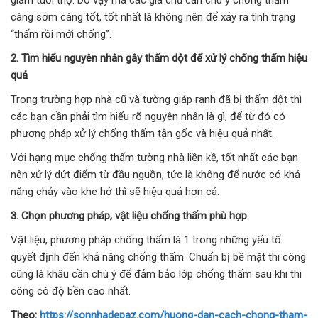
giảm tuổi thọ. Do vậy mà các gia chủ cần chú ý chống thấm
càng sớm càng tốt, tốt nhất là không nên để xảy ra tình trạng
“thấm rồi mới chống”.
2. Tìm hiểu nguyên nhân gây thấm dột để xử lý chống thấm hiệu
quả
Trong trường hợp nhà cũ và tường giáp ranh đã bị thấm dột thì
các bạn cần phải tìm hiểu rõ nguyên nhân là gì, để từ đó có
phương pháp xử lý chống thấm tận gốc và hiệu quả nhất.
Với hạng mục chống thấm tường nhà liền kề, tốt nhất các bạn
nên xử lý dứt điểm từ đầu nguồn, tức là không để nước có khả
năng chảy vào khe hở thì sẽ hiệu quả hơn cả.
3. Chọn phương pháp, vật liệu chống thấm phù hợp
Vật liệu, phương pháp chống thấm là 1 trong những yếu tố
quyết định đến khả năng chống thấm. Chuẩn bị bề mặt thi công
cũng là khâu cần chú ý để đảm bảo lớp chống thấm sau khi thi
công có độ bền cao nhất.
Theo:
https://sonnhadepaz.com/huong-dan-cach-chong-tham-