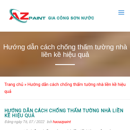
Hướng dẫn cách chống thấm tường nhà
liền kề hiệu quả
Trang chủ
»
Hướng dẫn cách chống thấm tường nhà liền kề hiệu
quả
HƯỚNG DẪN CÁCH CHỐNG THẤM TƯỜNG NHÀ LIỀN
KỀ HIỆU QUẢ
Đăng ngày T6, 07 / 2022
bởi
haoazpaint