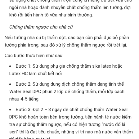
sử dụng chất chống thấm trộn cùng xi măng để trét vữa cho
ngôi nhà hoặc đánh nhuyễn chất chống thấm lên tường, đợi
khô rồi tiến hành tô vữa như bình thường.
– Chống thấm ngược cho nhà cũ
Nếu tường nhà cũ bị thấm dột, các bạn cần phải đục bỏ phần
tường phía trong, sau đó xử lý chống thấm ngược rồi trét lại.
Các bước thực hiện như sau:
Bước 1: Sử dụng phụ gia chống thấm sika latex hoặc
Latex HC làm chất kết nối.
Bước 2: Sử dụng dung dịch chống thấm dạng tinh thể
Water Seal DPC phun 2 lớp để chống thấm, mỗi lớp cách
nhau 4-5 tiếng.
Bước 3: Đợi 2 – 3 ngày để chất chống thấm Water Seal
DPC khô hoàn toàn bên trong tường, tiến hành té nước kiểm
tra sự chống thấm ngược, nếu có hiện tượng “nước đổ lá
sen” thì là đạt tiêu chuẩn, những vị trí nào mà nước vẫn thấm