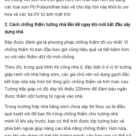
các loại sơn PU Polyurethan bảo vệ cho lớp tôn này khỏi bị oxi
hóa và các tia UV từ ánh mặt trời.
2. Cách chống thấm tường nhà liền kề ngay khi mới bắt đầu xây
dựng nhà
Đây được đánh giá là phương pháp chống thấm tối ưu nhất. Vì
chống thấm từ ban đầu bao giờ cũng hiệu quả và tiết kiệm hơn
so với việc thấm dột rồi mới chống.
Theo đó, trong quá trình thi công nhà ở, đặc biệt ở ở vị trí tường
giáp ranh với nhà hàng xóm, các gia chủ nên sử dụng gạch đặc
kết hợp vữa xây trộn bê tông gốc chống thấm và trét mác cao.
Tường tiếp giáp có độ dày tối thiểu 220mm để đảm bảo ngăn
được thấm dột tường từ ngoài vào nhà.
Trong trường hợp nhà hàng xóm chưa xây thì thực sự là điều
quá tuyệt vời để bạn thi công chống thấm cho tường nhà
mình.Vì khi xây trước, bạn có thể trét được lớp tường bảo vệ
phía bên ngoài giúp nâng cao khả năng chống thấm. Hơn nữa,
sau khi xây dựng và trét lớp tường ngoài, các bạn còn có thể sử