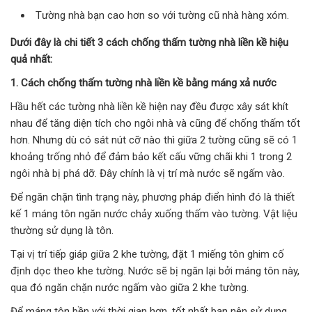
Tường nhà bạn cao hơn so với tường cũ nhà hàng xóm.
Dưới đây là chi tiết 3 cách chống thấm tường nhà liền kề hiệu
quả nhất:
1. Cách chống thấm tường nhà liền kề bằng máng xả nước
Hầu hết các tường nhà liền kề hiện nay đều được xây sát khít
nhau để tăng diện tích cho ngôi nhà và cũng để chống thấm tốt
hơn. Nhưng dù có sát nút cỡ nào thì giữa 2 tường cũng sẽ có 1
khoảng trống nhỏ để đảm bảo kết cấu vững chãi khi 1 trong 2
ngôi nhà bị phá dỡ. Đây chính là vị trí mà nước sẽ ngấm vào.
Để ngăn chặn tình trạng này, phương pháp điển hình đó là thiết
kế 1 máng tôn ngăn nước chảy xuống thấm vào tường. Vật liệu
thường sử dụng là tôn.
Tại vị trí tiếp giáp giữa 2 khe tường, đặt 1 miếng tôn ghim cố
định dọc theo khe tường. Nước sẽ bị ngăn lại bởi máng tôn này,
qua đó ngăn chặn nước ngấm vào giữa 2 khe tường.
Để máng tôn bền với thời gian hơn, tốt nhất bạn nên sử dụng