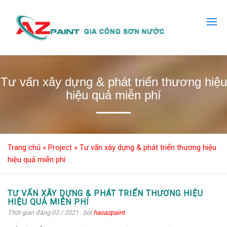
Tư vấn xây dựng & phát triển thương hiệu
hiệu quả miễn phí
Trang chủ
»
Project
»
Tư vấn xây dựng & phát triển thương hiệu
hiệu quả miễn phí
TƯ VẤN XÂY DỰNG & PHÁT TRIỂN THƯƠNG HIỆU
HIỆU QUẢ MIỄN PHÍ
Thời gian đăng 03 / 2021
bởi
haoazpaint