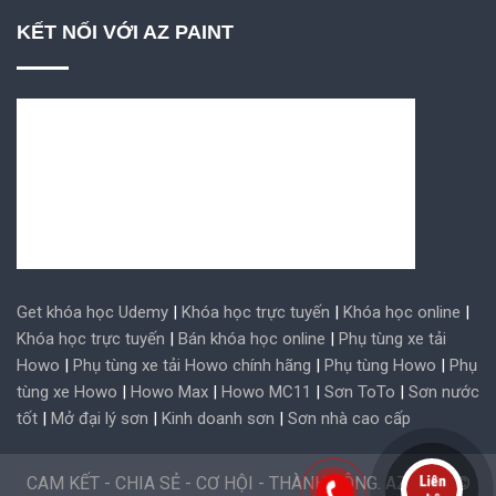
KẾT NỐI VỚI AZ PAINT
Get khóa học Udemy
|
Khóa học trực tuyến
|
Khóa học online
|
Khóa học trực tuyến
|
Bán khóa học online
|
Phụ tùng xe tải
Howo
|
Phụ tùng xe tải Howo chính hãng
|
Phụ tùng Howo
|
Phụ
tùng xe Howo
|
Howo Max
|
Howo MC11
|
Sơn ToTo
|
Sơn nước
tốt
|
Mở đại lý sơn
|
Kinh doanh sơn
|
Sơn nhà cao cấp
CAM KẾT - CHIA SẺ - CƠ HỘI - THÀNH CÔNG. AZ Paint ©