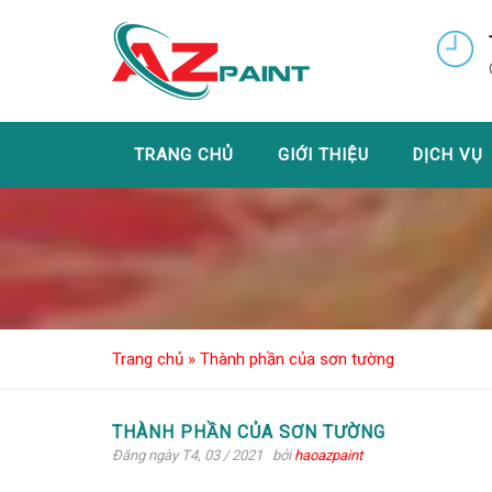
TRANG CHỦ
GIỚI THIỆU
DỊCH VỤ
Trang chủ
»
Thành phần của sơn tường
THÀNH PHẦN CỦA SƠN TƯỜNG
Đăng ngày T4, 03 / 2021
bởi
haoazpaint