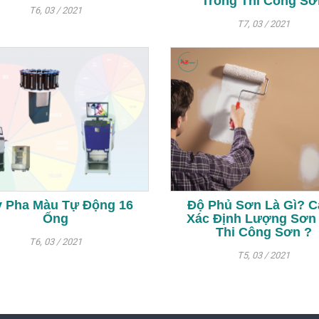
Trong Thi Công Sơ
T6, 03 / 2021
T7, 03 / 2021
 Pha Màu Tự Động 16
Độ Phủ Sơn Là Gì? 
Ống
Xác Định Lượng Sơn
Thi Công Sơn ?
T6, 03 / 2021
T5, 03 / 2021