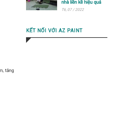
nhà liền kề hiệu quả
T6, 07 / 2022
KẾT NỐI VỚI AZ PAINT
n, tăng