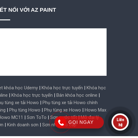
ẾT NỐI VỚI AZ PAINT
et khóa học Udemy
|
Khóa học trực tuyến
|
Khóa học
line
|
Khóa học trực tuyến
|
Bán khóa học online
|
ụ tùng xe tải Howo
|
Phụ tùng xe tải Howo chính
ãng
|
Phụ tùng Howo
|
Phụ tùng xe Howo
|
Howo Max
Howo MC11
|
Sơn ToTo
|
Sơn nước tốt
|
Mở đại lý
GỌI NGAY
ơn
|
Kinh doanh sơn
|
Sơn nhà cao cấp