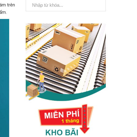
bám trên
hẩm.