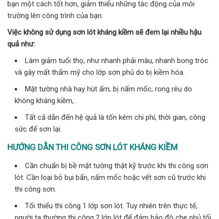
bạn một cách tốt hơn, giảm thiểu những tác động của môi
trường lên công trình của bạn.
Việc không sử dụng sơn lót kháng kiềm sẽ đem lại nhiều hậu
quả như:
Làm giảm tuổi thọ, như nhanh phải màu, nhanh bong tróc
và gây mất thẩm mỹ cho lớp sơn phủ do bị kiềm hóa.
Mặt tường nhà hay hút ẩm, bị nấm mốc, rong rêu do
không kháng kiềm, .
Tất cả dẫn đến hệ quả là tốn kém chi phí, thời gian, công
sức để sơn lại.
HƯỚNG DẪN THI CÔNG SƠN LÓT KHÁNG KIỀM
Cần chuẩn bị bề mặt tường thật kỹ trước khi thi công sơn
lót. Cần loại bỏ bụi bẩn, nấm mốc hoặc vết sơn cũ trước khi
thi công sơn.
Tối thiểu thi công 1 lớp sơn lót. Tuy nhiên trên thực tế,
người ta thường thi công 2 lớp lót để đảm bảo độ che phủ tối