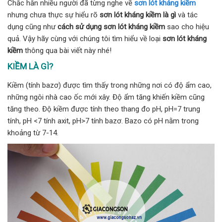
Chắc hẳn nhiều người đã từng nghe về
sơn lót kháng kiềm
nhưng chưa thực sự hiểu rõ
sơn lót kháng kiềm là gì
và tác
dụng cũng như
cách sử dụng sơn lót kháng kiềm
sao cho hiệu
quả. Vậy hãy cùng với chúng tôi tìm hiểu về loại
sơn lót kháng
kiềm
thông qua bài viết này nhé!
KIỀM LÀ GÌ?
Kiềm (tính bazơ) được tìm thấy trong những nơi có độ ẩm cao,
những ngôi nhà cao ốc mới xây. Độ ẩm tăng khiến kiềm cũng
tăng theo. Độ kiềm được tính theo thang đo pH, pH=7 trung
tính, pH <7 tính axit, pH>7 tính bazơ. Bazo có pH nằm trong
khoảng từ 7-14.