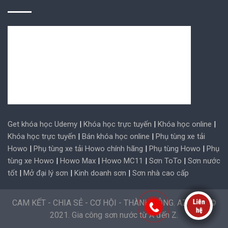
Get khóa học Udemy
|
Khóa học trực tuyến
|
Khóa học online
|
Khóa học trực tuyến
|
Bán khóa học online
|
Phụ tùng xe tải
Howo
|
Phụ tùng xe tải Howo chính hãng
|
Phụ tùng Howo
|
Phụ
tùng xe Howo
|
Howo Max
|
Howo MC11
|
Sơn ToTo
|
Sơn nước
tốt
|
Mở đại lý sơn
|
Kinh doanh sơn
|
Sơn nhà cao cấp
CAM KẾT - CHIA SẺ - CƠ HỘI - THÀNH CÔNG. AZ Paint ©
2021. Gia công sơn nước từ A đến Z.