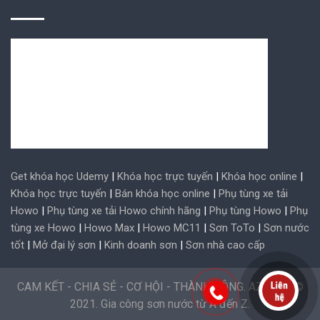
Get khóa học Udemy
|
Khóa học trực tuyến
|
Khóa học online
|
Khóa học trực tuyến
|
Bán khóa học online
|
Phụ tùng xe tải
Howo
|
Phụ tùng xe tải Howo chính hãng
|
Phụ tùng Howo
|
Phụ
tùng xe Howo
|
Howo Max
|
Howo MC11
|
Sơn ToTo
|
Sơn nước
tốt
|
Mở đại lý sơn
|
Kinh doanh sơn
|
Sơn nhà cao cấp
CAM KẾT - CHIA SẺ - CƠ HỘI - THÀNH CÔNG. AZ Paint ©
2021. Gia công sơn nước từ A đến Z.