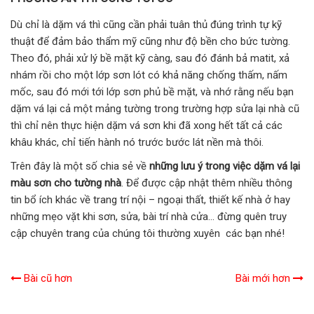
Dù chỉ là dặm vá thì cũng cần phải tuân thủ đúng trình tự kỹ
thuật để đảm bảo thẩm mỹ cũng như độ bền cho bức tường.
Theo đó, phải xử lý bề mặt kỹ càng, sau đó đánh bả matit, xả
nhám rồi cho một lớp sơn lót có khả năng chống thấm, nấm
mốc, sau đó mới tới lớp sơn phủ bề mặt, và nhớ rằng nếu bạn
dặm vá lại cả một mảng tường trong trường hợp sửa lại nhà cũ
thì chỉ nên thực hiện dặm vá sơn khi đã xong hết tất cả các
khâu khác, chỉ tiến hành nó trước bước lát nền mà thôi.
Trên đây là một số chia sẻ về
những lưu ý trong việc dặm vá lại
màu sơn cho tường nhà
. Để được cập nhật thêm nhiều thông
tin bổ ích khác về trang trí nội – ngoại thất, thiết kế nhà ở hay
những mẹo vặt khi sơn, sửa, bài trí nhà cửa… đừng quên truy
cập chuyên trang của chúng tôi thường xuyên các bạn nhé!
Bài cũ hơn
Bài mới hơn