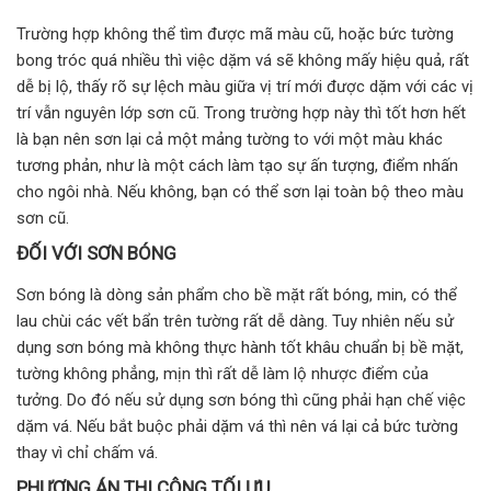
Trường hợp không thể tìm được mã màu cũ, hoặc bức tường
bong tróc quá nhiều thì việc dặm vá sẽ không mấy hiệu quả, rất
dễ bị lộ, thấy rõ sự lệch màu giữa vị trí mới được dặm với các vị
trí vẫn nguyên lớp sơn cũ. Trong trường hợp này thì tốt hơn hết
là bạn nên sơn lại cả một mảng tường to với một màu khác
tương phản, như là một cách làm tạo sự ấn tượng, điểm nhấn
cho ngôi nhà. Nếu không, bạn có thể sơn lại toàn bộ theo màu
sơn cũ.
ĐỐI VỚI SƠN BÓNG
Sơn bóng là dòng sản phẩm cho bề mặt rất bóng, min, có thể
lau chùi các vết bẩn trên tường rất dễ dàng. Tuy nhiên nếu sử
dụng sơn bóng mà không thực hành tốt khâu chuẩn bị bề mặt,
tường không phẳng, mịn thì rất dễ làm lộ nhược điểm của
tưởng. Do đó nếu sử dụng sơn bóng thì cũng phải hạn chế việc
dặm vá. Nếu bắt buộc phải dặm vá thì nên vá lại cả bức tường
thay vì chỉ chấm vá.
PHƯƠNG ÁN THI CÔNG TỐI ƯU