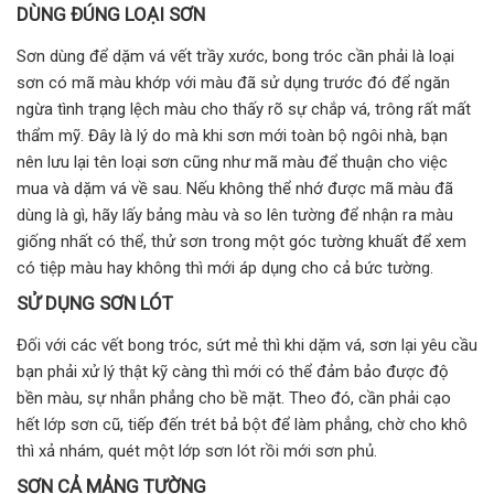
DÙNG ĐÚNG LOẠI SƠN
Sơn dùng để dặm vá vết trầy xước, bong tróc cần phải là loại
sơn có mã màu khớp với màu đã sử dụng trước đó để ngăn
ngừa tình trạng lệch màu cho thấy rõ sự chắp vá, trông rất mất
thẩm mỹ. Đây là lý do mà khi sơn mới toàn bộ ngôi nhà, bạn
nên lưu lại tên loại sơn cũng như mã màu để thuận cho việc
mua và dặm vá về sau. Nếu không thể nhớ được mã màu đã
dùng là gì, hãy lấy bảng màu và so lên tường để nhận ra màu
giống nhất có thể, thử sơn trong một góc tường khuất để xem
có tiệp màu hay không thì mới áp dụng cho cả bức tường.
SỬ DỤNG SƠN LÓT
Đối với các vết bong tróc, sứt mẻ thì khi dặm vá, sơn lại yêu cầu
bạn phải xử lý thật kỹ càng thì mới có thể đảm bảo được độ
bền màu, sự nhẵn phẳng cho bề mặt. Theo đó, cần phải cạo
hết lớp sơn cũ, tiếp đến trét bả bột để làm phẳng, chờ cho khô
thì xả nhám, quét một lớp sơn lót rồi mới sơn phủ.
SƠN CẢ MẢNG TƯỜNG