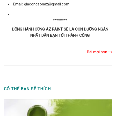
Email: giacongsonaz@gmail.com
********
ĐỒNG HÀNH CÙNG AZ PAINT SẼ LÀ CON ĐƯỜNG NGẮN
NHẤT DẪN BẠN TỚI THÀNH CÔNG
Bài mới hơn
CÓ THỂ BẠN SẼ THÍCH