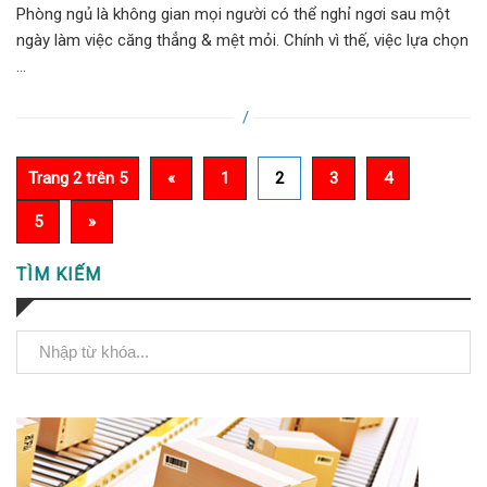
Phòng ngủ là không gian mọi người có thể nghỉ ngơi sau một
ngày làm việc căng thẳng & mệt mỏi. Chính vì thế, việc lựa chọn
...
Trang 2 trên 5
«
1
2
3
4
5
»
TÌM KIẾM